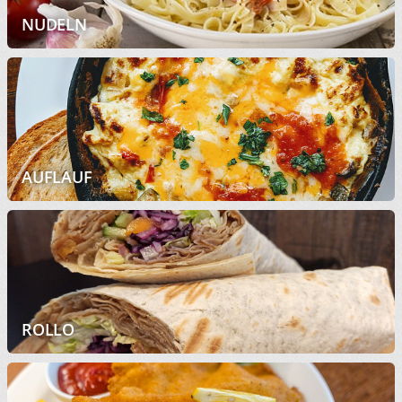
NUDELN
AUFLAUF
ROLLO